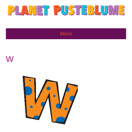
Menü
w