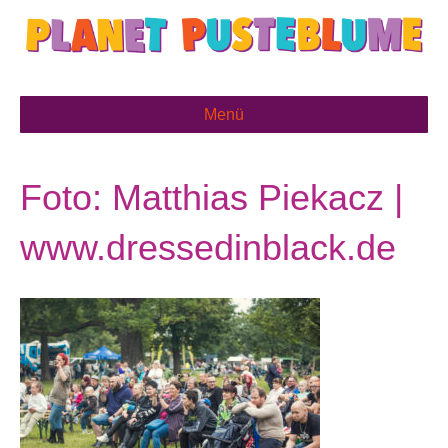
Menü
Foto: Matthias Piekacz |
www.dressedinblack.de