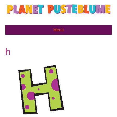
Menü
h