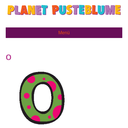
Menü
o