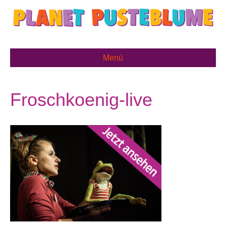
Menü
Froschkoenig-live