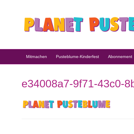
Mitmachen
Pusteblume-Kinderfest
Abonnement
e34008a7-9f71-43c0-8