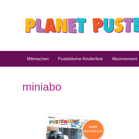
Mitmachen
Pusteblume-Kinderfest
Abonnement
miniabo